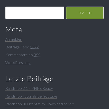
Meta
Anmelden
Beitrags-Feed (
RSS
)
Kommentare als
RSS
WordPress.org
Letzte Beiträge
Randshop 3.1 – PHP8 Ready
Randshop Tutorials bei Youtube
Randshop 3.0 steht zum Download bereit