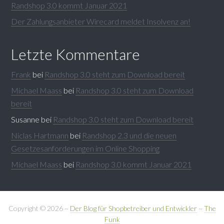
Randshop 3.0 kommt Januar 2021
Der Zahlungsanbieter Wirecard meldet Insolvenz an!
Letzte Kommentare
Frank
bei
Randshop 3.0 steht zum Download bereit
Michael Maass
bei
Randshop 3.0 steht zum Download
bereit
Susanne
bei
Randshop 3.0 steht zum Download bereit
Niclas Hartmann
bei
Randshop 2.3 und die neuen
Gesetzesanforderungen im Online Shopping
Michael Maass
bei
Randshop 3.0 kommt Januar 2021
Copyright © 2026 ~
Der Blog für Shopbetreiber und Entwickler
~
The
Funk