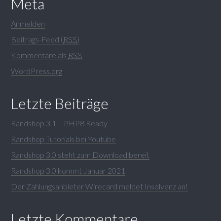
Meta
Anmelden
Beitrags-Feed (
RSS
)
Kommentare als
RSS
WordPress.org
Letzte Beiträge
Randshop 3.1 – PHP8 Ready
Randshop Tutorials bei Youtube
Randshop 3.0 steht zum Download bereit
Randshop 3.0 kommt Januar 2021
Der Zahlungsanbieter Wirecard meldet Insolvenz an!
Letzte Kommentare