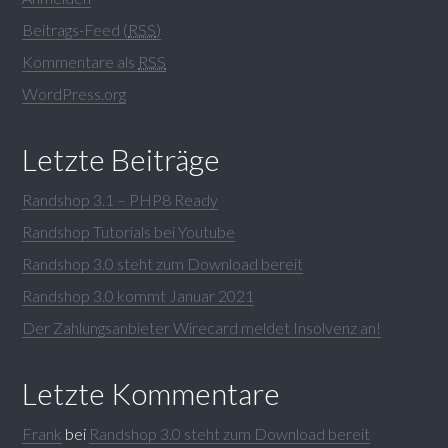
Beitrags-Feed (
RSS
)
Kommentare als
RSS
WordPress.org
Letzte Beiträge
Randshop 3.1 – PHP8 Ready
Randshop Tutorials bei Youtube
Randshop 3.0 steht zum Download bereit
Randshop 3.0 kommt Januar 2021
Der Zahlungsanbieter Wirecard meldet Insolvenz an!
Letzte Kommentare
Frank
bei
Randshop 3.0 steht zum Download bereit