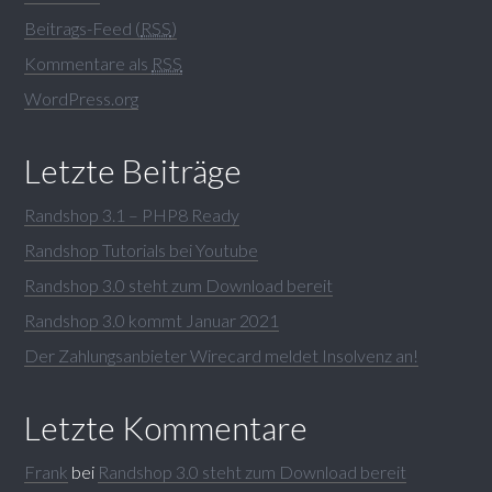
Beitrags-Feed (
RSS
)
Kommentare als
RSS
WordPress.org
Letzte Beiträge
Randshop 3.1 – PHP8 Ready
Randshop Tutorials bei Youtube
Randshop 3.0 steht zum Download bereit
Randshop 3.0 kommt Januar 2021
Der Zahlungsanbieter Wirecard meldet Insolvenz an!
Letzte Kommentare
Frank
bei
Randshop 3.0 steht zum Download bereit