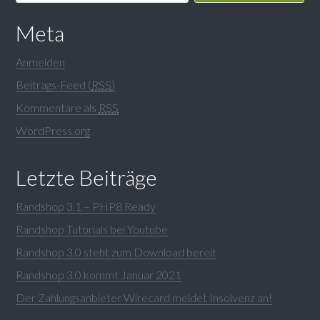
Meta
Anmelden
Beitrags-Feed (
RSS
)
Kommentare als
RSS
WordPress.org
Letzte Beiträge
Randshop 3.1 – PHP8 Ready
Randshop Tutorials bei Youtube
Randshop 3.0 steht zum Download bereit
Randshop 3.0 kommt Januar 2021
Der Zahlungsanbieter Wirecard meldet Insolvenz an!