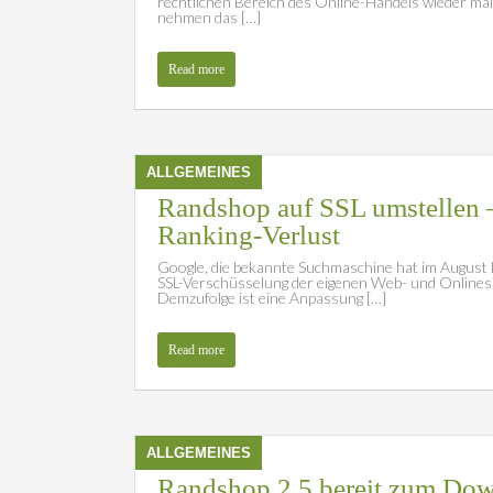
rechtlichen Bereich des Online-Handels wieder mal
nehmen das […]
Read more
ALLGEMEINES
Randshop auf SSL umstellen
Ranking-Verlust
Google, die bekannte Suchmaschine hat im August le
SSL-Verschüsselung der eigenen Web- und Onlinesho
Demzufolge ist eine Anpassung […]
Read more
ALLGEMEINES
Randshop 2.5 bereit zum Do