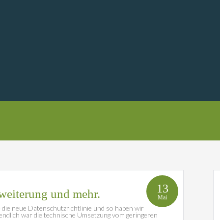
13
eiterung und mehr.
Mai
die neue Datenschutzrichtlinie und so haben wir
endlich war die technische Umsetzung vom geringeren