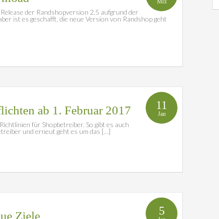
Mrz
 Release der Randshopversion 2.5 aufgrund der
er ist es geschafft, die neue Version von Randshop geht
11
flichten ab 1. Februar 2017
Jan
chtlinien für Shopbetreiber. So gibt es auch
etreiber und erneut geht es um das […]
5
eue Ziele