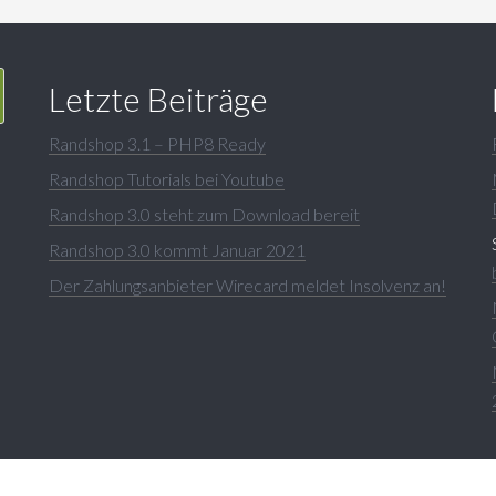
Letzte Beiträge
Randshop 3.1 – PHP8 Ready
Randshop Tutorials bei Youtube
Randshop 3.0 steht zum Download bereit
Randshop 3.0 kommt Januar 2021
Der Zahlungsanbieter Wirecard meldet Insolvenz an!