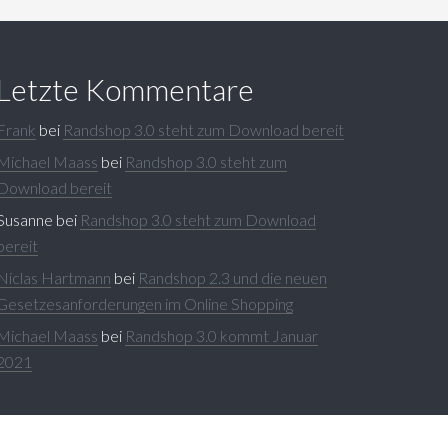
Letzte Kommentare
Frank
bei
Randshop 3.0 steht zum Download bereit
Michael Maass
bei
Randshop 3.0 steht zum
Download bereit
Susanne
bei
Randshop 3.0 steht zum Download
bereit
Niclas Hartmann
bei
Randshop 2.3 und die neuen
Gesetzesanforderungen im Online Shopping
Michael Maass
bei
Randshop 3.0 kommt Januar
2021