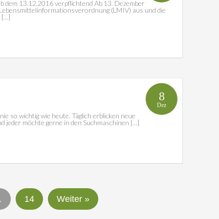
b dem 13.12.2016 verpflichtend Ab 13. Dezember
r Lebensmittelinformationsverordnung (LMIV) aus und die
 […]
8
Dez
e so wichtig wie heute. Täglich erblicken neue
nd jeder möchte gerne in den Suchmaschinen […]
…
14
Weiter »