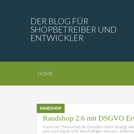
DER BLOG FÜR
SHOPBETREIBER UND
ENTWICKLER
HOME
RANDSHOP
Randshop 2.6 mit DSGVO Erw
Kaum ein Thema hat die Gemüter mehr bewegt wie 
uns auch damit sehr beschäftigen müssen. Schluss