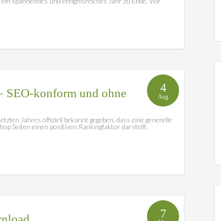
 ein spannendes und ereignisreiches Jahr zu Ende. Wir
4
 – SEO-konform und ohne
Aug
tzten Jahres offiziell bekannt gegeben, dass eine generelle
p Seiten einen positiven Rankingfaktor darstellt.
7
wnload