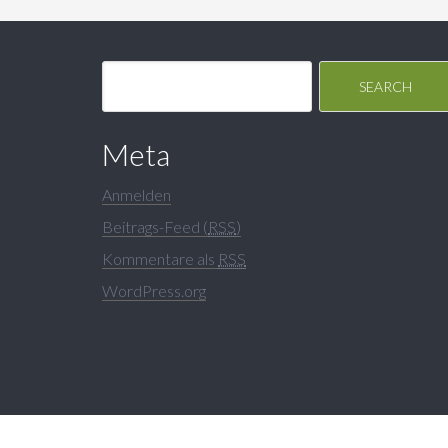
Meta
Anmelden
Beitrags-Feed (
RSS
)
Kommentare als
RSS
WordPress.org