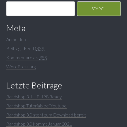
Meta
Anmelden
Beitrags-Feed (
RSS
)
Kommentare als
RSS
WordPress.org
Letzte Beiträge
Randshop 3.1 – PHP8 Ready
Randshop Tutorials bei Youtube
Randshop 3.0 steht zum Download bereit
Randshop 3.0 kommt Januar 2021