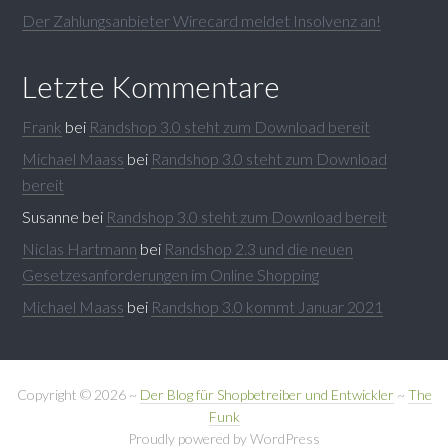
Der Zahlungsanbieter Wirecard meldet Insolvenz an!
Letzte Kommentare
Frank
bei
Randshop 3.0 steht zum Download bereit
Michael Maass
bei
Randshop 3.0 steht zum Download
bereit
Susanne
bei
Randshop 3.0 steht zum Download bereit
Niclas Hartmann
bei
Randshop 2.3 und die neuen
Gesetzesanforderungen im Online Shopping
Michael Maass
bei
Randshop 3.0 kommt Januar 2021
Copyright © 2026 ~
Der Blog für Shopbetreiber und Entwickler
~
The
Funk
Proudly powered by WordPress